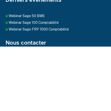
Webinar Sage 50 BMS
Webinar Sage 100 Comptabilité
Webinar Sage FRP 1000 Comptabilité
Nous contacter
Sacré coeur Pyrotechnie, lot n°1
+221 33 869 62 60
+221 77 394 52 91
hpc@hpc.sn
Nous suivres sur les réseaux sociaux